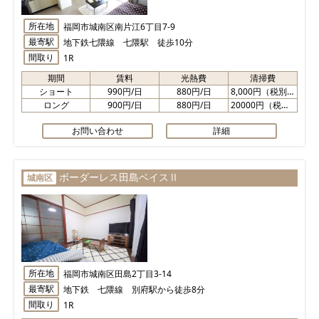
所在地
福岡市城南区南片江6丁目7-9
最寄駅
地下鉄七隈線 七隈駅 徒歩10分
間取り
1R
期間
賃料
光熱費
清掃費
ショート
990円/日
880円/日
8,000円（税別）
ロング
900円/日
880円/日
20000円（税別）
お問い合わせ
詳細
ボーダーレス田島ベイスⅡ
城南区
所在地
福岡市城南区田島2丁目3-14
最寄駅
地下鉄 七隈線 別府駅から徒歩8分
間取り
1R