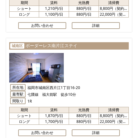
期間
賃料
光熱費
清掃費
ショート
1,210円/日
880円/日
8,800円（契約時）
ロング
1,100円/日
880円/日
22,000円（契約時）
お問い合わせ
詳細
ボーダーレス南片江ステイ
城南区
所在地
福岡市城南区西片江1丁目16-20
最寄駅
七隈線 福大前駅 徒歩10分
間取り
1R
期間
賃料
光熱費
清掃費
ショート
1,870円/日
880円/日
8,800円（契約時）
ロング
1,700円/日
880円/日
22,000円（契約時）
お問い合わせ
詳細