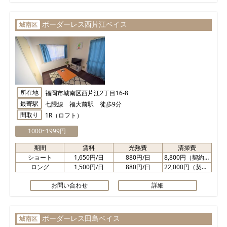
ボーダーレス西片江ベイス
城南区
所在地
福岡市城南区西片江2丁目16-8
最寄駅
七隈線 福大前駅 徒歩9分
間取り
1R（ロフト）
1000~1999円
期間
賃料
光熱費
清掃費
ショート
1,650円/日
880円/日
8,800円（契約時）
ロング
1,500円/日
880円/日
22,000円（契約時）
お問い合わせ
詳細
ボーダーレス田島ベイス
城南区