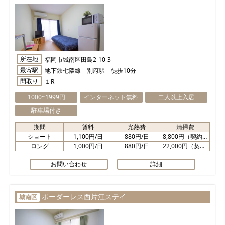
所在地
福岡市城南区田島2-10-3
最寄駅
地下鉄七隈線 別府駅 徒歩10分
間取り
１R
1000~1999円
インターネット無料
二人以上入居
駐車場付き
期間
賃料
光熱費
清掃費
ショート
1,100円/日
880円/日
8,800円（契約時）
ロング
1,000円/日
880円/日
22,000円（契約時）
お問い合わせ
詳細
ボーダーレス西片江ステイ
城南区