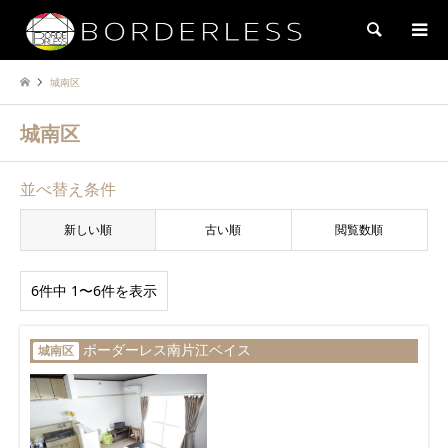
検索
城南区
城南区
並べ替え条件
新しい順
古い順
閲覧数順
6件中 1〜6件を表示
ボーダーレス南片江ベイス
城南区