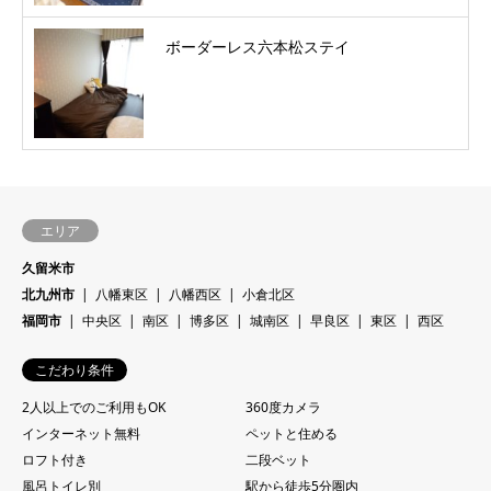
ボーダーレス六本松ステイ
エリア
久留米市
北九州市
八幡東区
八幡西区
小倉北区
福岡市
中央区
南区
博多区
城南区
早良区
東区
西区
こだわり条件
2人以上でのご利用もOK
360度カメラ
インターネット無料
ペットと住める
ロフト付き
二段ベット
風呂トイレ別
駅から徒歩5分圏内