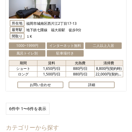
所在地
福岡市城南区西片江2丁目17-13
最寄駅
地下鉄七隈線 福大前駅 徒歩9分
間取り
１K
1000~1999円
インターネット無料
二人以上入居
風呂トイレ別
駐車場付き
期間
賃料
光熱費
清掃費
ショート
1,650円/日
880円/日
8,800円(契約時)
ロング
1,500円/日
880円/日
22,000円(契約時)
お問い合わせ
詳細
6件中 1〜6件を表示
カテゴリーから探す