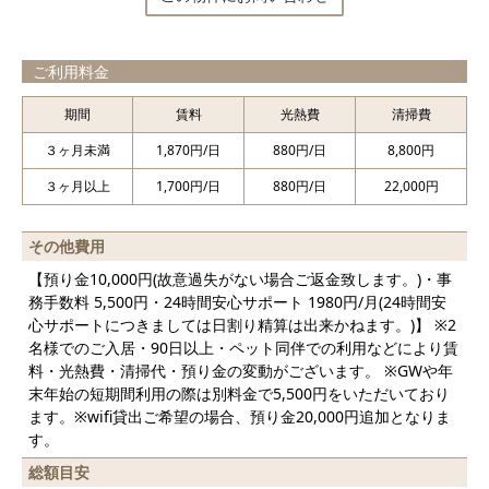
ご利用料金
期間
賃料
光熱費
清掃費
３ヶ月未満
1,870円/日
880円/日
8,800円
３ヶ月以上
1,700円/日
880円/日
22,000円
その他費用
【預り金10,000円(故意過失がない場合ご返金致します。)・事
務手数料 5,500円・24時間安心サポート 1980円/月(24時間安
心サポートにつきましては日割り精算は出来かねます。)】 ※2
名様でのご入居・90日以上・ペット同伴での利用などにより賃
料・光熱費・清掃代・預り金の変動がございます。 ※GWや年
末年始の短期間利用の際は別料金で5,500円をいただいており
ます。※wifi貸出ご希望の場合、預り金20,000円追加となりま
す。
総額目安